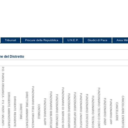
Tribunali
Procure della Repubblica
U.N.E.P.
Giudici di Pace
Area Min
e del Distretto
P.O. PIANTA ORGANICA - P.V. POSTI VACANTI - P.E. POSTI EFFETTIVI
FUNZIONARIO DELL'ORGANIZZAZIONE
FUNZIONARIO DI SERVIZIO SOCIALE
FUNZIONARIO TECNICO CONTABILE
TECN
FUNZIONARIO BIBLIOTECARIO
DIRETTORE AMMINISTRATIVO
DIRIGENTE AMMINISTRATIVO
FUNZIONARIO INFORMATICO
FUNZIONARIO LINGUISTICO
FUNZIONARIO GIUDIZIARIO
FUNZIONARIO STATISTICO
FUNZIONARIO CONTABILE
FUNZIONARIO TECNICO
CANCELLIERE ESPERTO
DIRIGENTE REGGENTE
FUNZIONARIO UNEP
FUNZIONARIO AUPP
FUNZIONARIO UPP
CANCELLIERE
DIRETTORE
CONTABILE