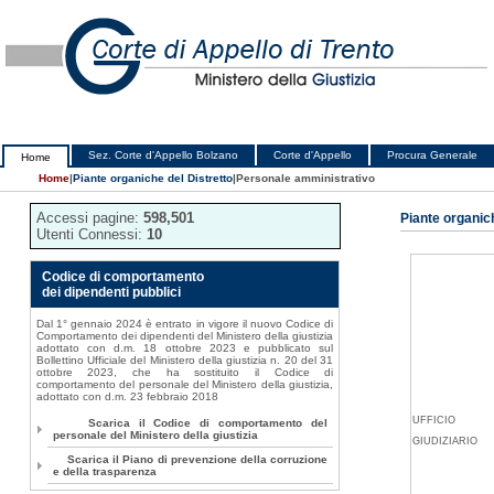
Sez. Corte d'Appello Bolzano
Corte d'Appello
Procura Generale
Home
Home
|
Piante organiche del Distretto
|
Personale amministrativo
Accessi pagine:
598,501
Piante organich
Utenti Connessi:
10
Codice di comportamento
dei dipendenti pubblici
Dal 1° gennaio 2024 è entrato in vigore il nuovo Codice di
Comportamento dei dipendenti del Ministero della giustizia
adottato con d.m. 18 ottobre 2023 e pubblicato sul
Bollettino Ufficiale del Ministero della giustizia n. 20 del 31
ottobre 2023, che ha sostituito il Codice di
comportamento del personale del Ministero della giustizia,
adottato con d.m. 23 febbraio 2018
UFFICIO
Scarica il Codice di comportamento del
personale del Ministero della giustizia
GIUDIZIARIO
Scarica il Piano di prevenzione della corruzione
e della trasparenza