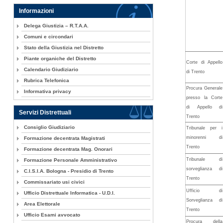
Informazioni
Delega Giustizia – R.T.A.A.
Comuni e circondari
Stato della Giustizia nel Distretto
Piante organiche del Distretto
Corte di Appello
Calendario Giudiziario
di Trento
Rubrica Telefonica
Procura Generale
Informativa privacy
presso la Corte
di Appello di
Servizi Distrettuali
Trento
Consiglio Giudiziario
Tribunale per i
minorenni di
Formazione decentrata Magistrati
Trento
Formazione decentrata Mag. Onorari
Tribunale di
Formazione Personale Amministrativo
sorveglianza di
C.I.S.I.A. Bologna - Presidio di Trento
Trento
Commissariato usi civici
Ufficio di
Ufficio Distrettuale Informatica - U.D.I.
Sorveglianza di
Area Elettorale
Trento
Ufficio Esami avvocato
Procura della