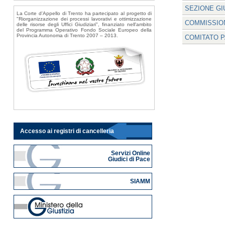
SEZIONE GIU
La Corte d'Appello di Trento ha partecipato al progetto di
"Riorganizzazione dei processi lavorativi e ottimizzazione
COMMISSIO
delle risorse degli Uffici Giudiziari", finanziato nell'ambito
del Programma Operativo Fondo Sociale Europeo della
Provincia Autonoma di Trento 2007 – 2013.
COMITATO P
Accesso ai registri di cancelleria
Servizi Online
Giudici di Pace
SIAMM