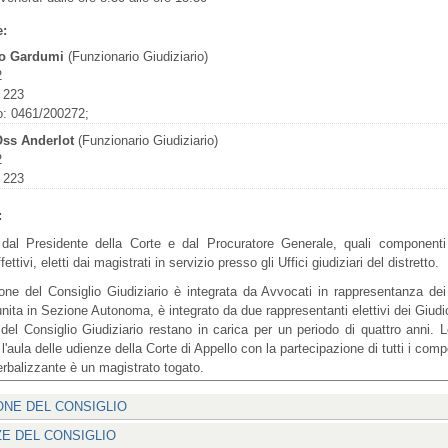
e:
o Gardumi
(Funzionario Giudiziario)
2
 223
o: 0461/200272;
Oss Anderlot
(Funzionario Giudiziario)
2
 223
:
al Presidente della Corte e dal Procuratore Generale, quali componenti d
ttivi, eletti dai magistrati in servizio presso gli Uffici giudiziari del distretto.
ne del Consiglio Giudiziario è integrata da Avvocati in rappresentanza dei 
iunita in Sezione Autonoma, è integrato da due rappresentanti elettivi dei Giud
del Consiglio Giudiziario restano in carica per un periodo di quattro anni. 
'aula delle udienze della Corte di Appello con la partecipazione di tutti i com
erbalizzante è un magistrato togato.
NE DEL CONSIGLIO
E DEL CONSIGLIO