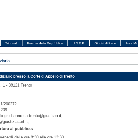
Tribunali
Procure della Repubblica
U.N.E.P.
Giudici di Pace
Area Min
ziario
diziario presso la Corte di Appello di Trento
i, 1 - 38121 Trento
61/200272
1209
liogiudiziario.ca.trento@giustizia.it;
@giustiziacert.it;
rtura al pubblico:
Venerdì dalle ore 8:30 alle ore 13:30