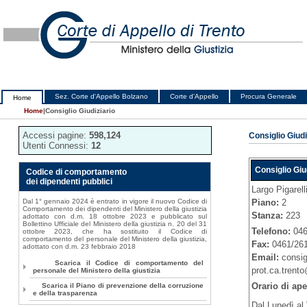
Sez. Corte d'Appello Bolzano
Corte d'Appello
Procura Generale
Home
Home
|
Consiglio Giudiziario
Accessi pagine:
598,124
Consiglio Giudi
Utenti Connessi:
12
Consiglio Giu
Codice di comportamento
dei dipendenti pubblici
Largo Pigarell
Piano:
2
Dal 1° gennaio 2024 è entrato in vigore il nuovo Codice di
Comportamento dei dipendenti del Ministero della giustizia
Stanza:
223
adottato con d.m. 18 ottobre 2023 e pubblicato sul
Bollettino Ufficiale del Ministero della giustizia n. 20 del 31
Telefono:
04
ottobre 2023, che ha sostituito il Codice di
comportamento del personale del Ministero della giustizia,
Fax:
0461/26
adottato con d.m. 23 febbraio 2018
Email:
consig
Scarica il Codice di comportamento del
prot.ca.trento
personale del Ministero della giustizia
Orario di ape
Scarica il Piano di prevenzione della corruzione
e della trasparenza
Dal Lunedì al 