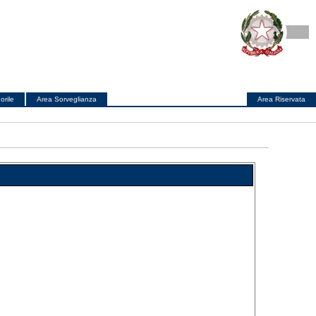
orile
Area Sorveglianza
Area Riservata