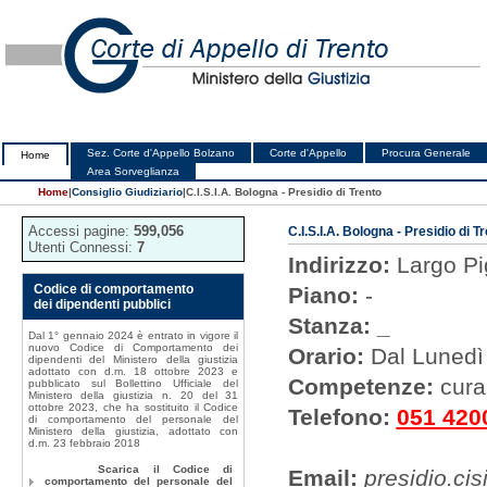
Sez. Corte d'Appello Bolzano
Corte d'Appello
Procura Generale
Home
Area Sorveglianza
Home
|
Consiglio Giudiziario
|
C.I.S.I.A. Bologna - Presidio di Trento
Accessi pagine:
599,056
C.I.S.I.A. Bologna - Presidio di T
Utenti Connessi:
7
Indirizzo:
Largo Pig
Codice di comportamento
Piano:
-
dei dipendenti pubblici
Stanza: _
Dal 1° gennaio 2024 è entrato in vigore il
nuovo Codice di Comportamento dei
Orario:
Dal Lunedì 
dipendenti del Ministero della giustizia
adottato con d.m. 18 ottobre 2023 e
Competenze:
cura 
pubblicato sul Bollettino Ufficiale del
Ministero della giustizia n. 20 del 31
ottobre 2023, che ha sostituito il Codice
Telefono:
051 420
di comportamento del personale del
Ministero della giustizia, adottato con
d.m. 23 febbraio 2018
Scarica il Codice di
Email:
presidio.cis
comportamento del personale del