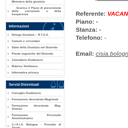
Ministero della giustizia
Scarica il Piano di prevenzione
della corruzione e della
Referente:
VACAN
trasparenza
Piano: -
Informazioni
Stanza: -
Delega Giustizia – R.T.A.A.
Telefono:
-
Comuni e circondari
Stato della Giustizia nel Distretto
Email:
cisia.bologn
Piante organiche del Distretto
Calendario Giudiziario
Rubrica Telefonica
Informativa privacy
Servizi Distrettuali
Consiglio Giudiziario
Formazione decentrata Magistrati
Formazione decentrata Mag.
Onorari
Formazione Personale
Amministrativo
C.I.S.I.A. Bologna - Presidio di
Trento